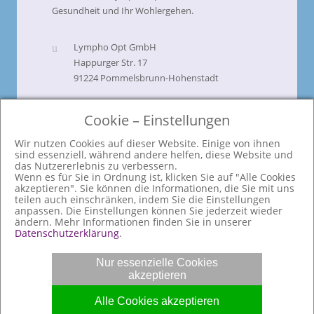
Gesundheit und Ihr Wohlergehen.
Lympho Opt GmbH
Happurger Str. 17
91224 Pommelsbrunn-Hohenstadt
+49 9154 911 200
Cookie – Einstellungen
verwaltung@lympho-opt.de
Wir nutzen Cookies auf dieser Website. Einige von ihnen
sind essenziell, während andere helfen, diese Website und
Zertifizierungen
das Nutzererlebnis zu verbessern.
Wenn es für Sie in Ordnung ist, klicken Sie auf "Alle Cookies
akzeptieren". Sie können die Informationen, die Sie mit uns
teilen auch einschränken, indem Sie die Einstellungen
anpassen. Die Einstellungen können Sie jederzeit wieder
ändern. Mehr Informationen finden Sie in unserer
Datenschutzerklärung
.
© 2025 Lympho Opt GmbH. All rights
Nur essenzielle Cookies
reserved.
akzeptieren
Alle Cookies akzeptieren