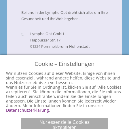
Bei uns in der Lympho Opt dreht sich alles um Ihre
Gesundheit und Ihr Wohlergehen.
Lympho Opt GmbH
Happurger Str. 17
91224 Pommelsbrunn-Hohenstadt
+49 9154 911 200
Cookie – Einstellungen
verwaltung@lympho-opt.de
Wir nutzen Cookies auf dieser Website. Einige von ihnen
sind essenziell, während andere helfen, diese Website und
Zertifizierungen
das Nutzererlebnis zu verbessern.
Wenn es für Sie in Ordnung ist, klicken Sie auf "Alle Cookies
akzeptieren". Sie können die Informationen, die Sie mit uns
teilen auch einschränken, indem Sie die Einstellungen
anpassen. Die Einstellungen können Sie jederzeit wieder
ändern. Mehr Informationen finden Sie in unserer
Datenschutzerklärung
.
© 2025 Lympho Opt GmbH. All rights
Nur essenzielle Cookies
reserved.
akzeptieren